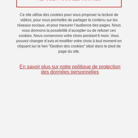
+33 (0)4 57 04 14 00
Ce site utilise des cookies pour vous proposer la lecture de
vidéos, pour vous permettre de partager le contenu sur les
réseaux sociaux, et pour mesurer l’audience des pages. Nous
maci-accueil
univ-grenoble-alpes.fr
(maci-accueil[at]univ-
vous donnons la possibilité d’accepter ou de refuser ces
grenoble-alpes[dot]fr)
cookies. Nous conservons votre choix pendant 6 mois. Vous
pouvez changer d’avis et modifier votre choix à tout moment en
cliquant sur le lien "Gestion des cookies" situé dans le pied de
page du site.
En savoir plus sur notre politique de protection
des données personnelles
Partager sur Facebook
Partager sur LinkedIn
Imprimer
Partager
Partager l'URL de cette page
Publié le 18 novembre 2022
Mis à jour le 13 avril 2023