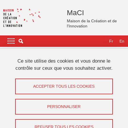
Aller au contenu principal
Gestion des cookies
MaCI
Maison de la Création et de
l'Innovation
Navigation principale
Navigation principale mobile
Fr
En
Fil d'Ariane
Accueil
Contact
Ce site utilise des cookies et vous donne le
contrôle sur ceux que vous souhaitez activer.
Contact
ACCEPTER TOUS LES COOKIES
Partager sur Facebook
Partager sur LinkedIn
Imprimer
Partager
Partager l'URL de cette page
PERSONNALISER
MaCI
339 avenue Centrale
REFUSER TOUS LES COOKIES
38400 Saint-Martin-d'Hères