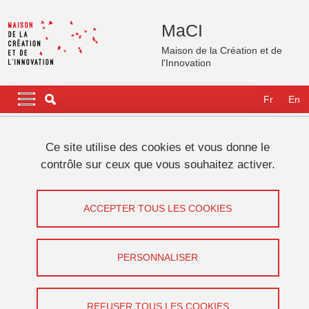
Aller au contenu principal
Gestion des cookies
MaCI
Maison de la Création et de
l'Innovation
Navigation principale
Navigation principale mobile
Fr
En
Fil d'Ariane
Accueil
Plateformes/Espaces
SonImage - SFR Creation
Ce site utilise des cookies et vous donne le
contrôle sur ceux que vous souhaitez activer.
SonImage
ACCEPTER TOUS LES COOKIES
Lignes
Salle de projection
PERSONNALISER
REFUSER TOUS LES COOKIES