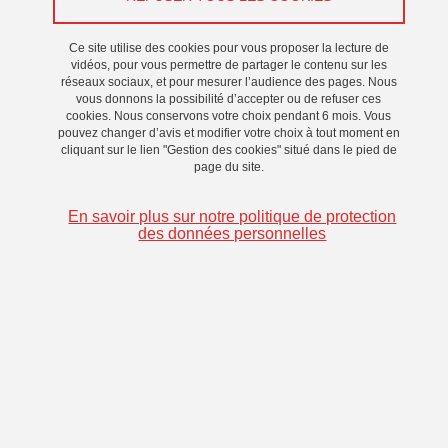
Ce site utilise des cookies pour vous proposer la lecture de
vidéos, pour vous permettre de partager le contenu sur les
réseaux sociaux, et pour mesurer l’audience des pages. Nous
vous donnons la possibilité d’accepter ou de refuser ces
cookies. Nous conservons votre choix pendant 6 mois. Vous
pouvez changer d’avis et modifier votre choix à tout moment en
cliquant sur le lien "Gestion des cookies" situé dans le pied de
page du site.
Salle de projection (60 places) et régie, équipées
En savoir plus sur notre politique de protection
des données personnelles
de matériel professionnel pour une restitution
optimale du son et de l’image.
Cette qualité de
diffusion est indispensable aux études
cinématographiques et permet d'appréhender plus
précisément l’écriture, le montage de films mais
également leur post-production pour accompagner
une démarche de professionnalisation.