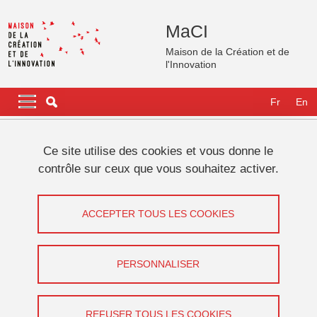
Aller au contenu principal
Gestion des cookies
MaCI
Maison de la Création et de
l'Innovation
Navigation principale
Navigation principale mobile
Fr
En
Fil d'Ariane
Accueil
Actualités
Agenda
Design et .... communs
Ce site utilise des cookies et vous donne le
contrôle sur ceux que vous souhaitez activer.
Design et ... communs
ACCEPTER TOUS LES COOKIES
Partager sur Facebook
Partager sur LinkedIn
Imprimer
Partager
Partager l'URL de cette page
PERSONNALISER
Conférence
REFUSER TOUS LES COOKIES