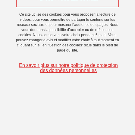
Le 8 décembre 2025
Ce site utilise des cookies pour vous proposer la lecture de
vidéos, pour vous permettre de partager le contenu sur les
réseaux sociaux, et pour mesurer l’audience des pages. Nous
vous donnons la possibilité d’accepter ou de refuser ces
cookies. Nous conservons votre choix pendant 6 mois. Vous
pouvez changer d’avis et modifier votre choix à tout moment en
cliquant sur le lien "Gestion des cookies" situé dans le pied de
page du site.
En savoir plus sur notre politique de protection
des données personnelles
Le cycle de rencontres “Design et…”a pour objectif de
partager le travail de designers qui contribuent à
l’évolution du monde face à des enjeux de transitions.