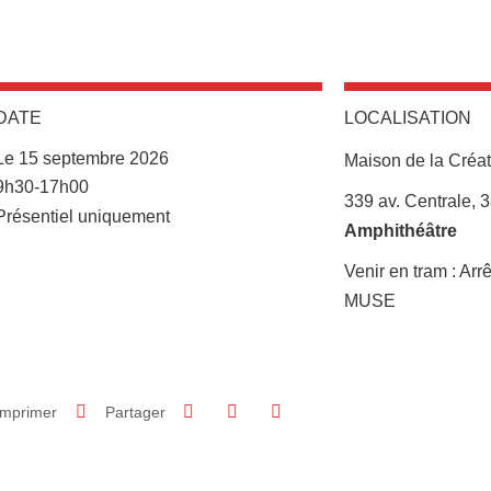
DATE
LOCALISATION
Le 15 septembre 2026
Maison de la Créati
Complément date
9h30-17h00
Complément lieu
339 av. Centrale, 
Présentiel uniquement
Amphithéâtre
Venir en tram : Arr
MUSE
Partager sur Facebook
Partager sur LinkedIn
Imprimer
Partager
Partager l'URL de cette page