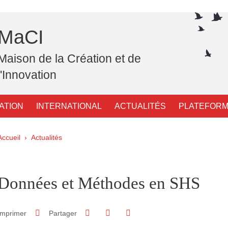
MaCI
Maison de la Création et de
l'Innovation
ATION
INTERNATIONAL
ACTUALITÉS
PLATEFORM
Fil d'Ariane
Accueil
Actualités
pale Sidebar
Données et Méthodes en SHS
Partager sur Facebook
Partager sur LinkedIn
Imprimer
Partager
Partager l'URL de cette page