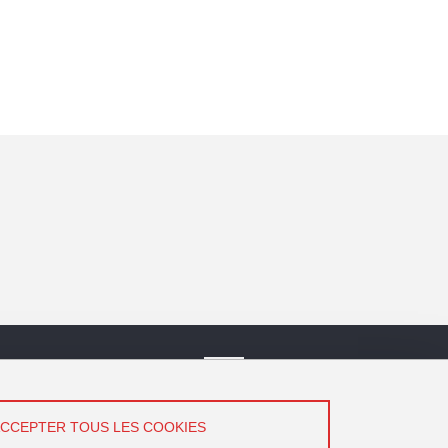
vez-Nous !
LinkedIn
ACCEPTER TOUS LES COOKIES
YouTube