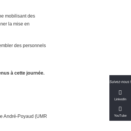
he mobilisant des
nner la mise en
sembler des personnels
enus à cette journée.
Suivez-nous !
LinkedIn
lle André-Poyaud (UMR
YouTube