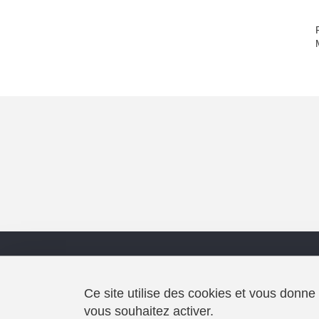
Université Grenoble Alpes
MaCI
339 avenue Centrale
Ce site utilise des cookies et vous donne
38400 Saint-Martin-d'Hères
vous souhaitez activer.
Accueil : 04 57 04 14 00