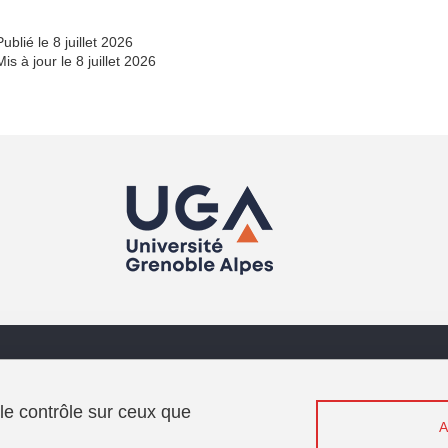
Publié le 8 juillet 2026
Mis à jour le 8 juillet 2026
Menu footer
Sui
Contact
Intranet
 le contrôle sur ceux que
Charte d'accueil de la MaCI
Plan du site