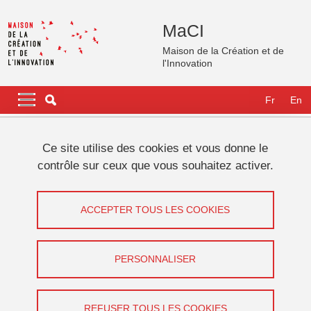
Aller au contenu principal
Gestion des cookies
MaCI
Maison de la Création et de
l'Innovation
Navigation principale
Navigation principale mobile
Fr
En
Fil d'Ariane
Accueil
Actualités
Agenda
Ce site utilise des cookies et vous donne le
Le faussaire dans ses œuvres : The Leftovers, expérimenter
contrôle sur ceux que vous souhaitez activer.
avec les puissances du faux
Le faussaire dans ses œuvres : The
ACCEPTER TOUS LES COOKIES
Leftovers, expérimenter avec les
puissances du faux
PERSONNALISER
Partager sur Facebook
Partager sur LinkedIn
Imprimer
Partager
REFUSER TOUS LES COOKIES
Partager l'URL de cette page