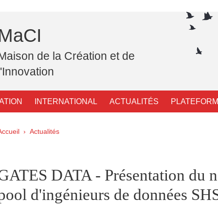
MaCI
Maison de la Création et de
l'Innovation
ATION
INTERNATIONAL
ACTUALITÉS
PLATEFORM
Fil d'Ariane
Accueil
Actualités
pale Sidebar
GATES DATA - Présentation du 
pool d'ingénieurs de données SH