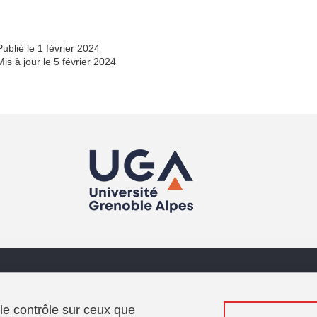
Publié le 1 février 2024
Mis à jour le 5 février 2024
Menu footer
Sui
Contact
Intranet
 le contrôle sur ceux que
Charte d'accueil de la MaCI