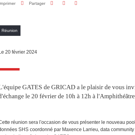
Partager sur Facebook
Partager sur LinkedIn
Imprimer
Partager
Partager l'URL de cette page
Réunion
Le 20 février 2024
L'équipe GATES de GRICAD a le plaisir de vous invi
d'échange le 20 février de 10h à 12h à l'Amphithéâtr
Cette réunion sera l'occasion de vous présenter le nouveau pool
données SHS coordonné par Maxence Larrieu, data community 