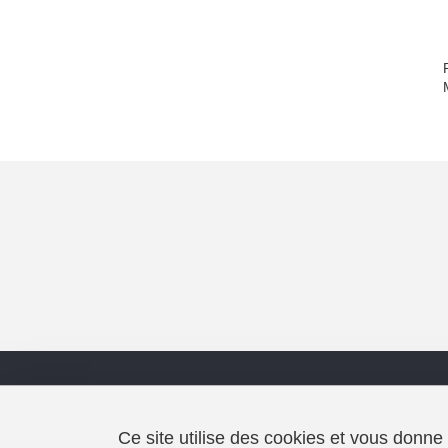
Université Grenoble Alpes
MaCI
339 avenue Centrale
Ce site utilise des cookies et vous donne