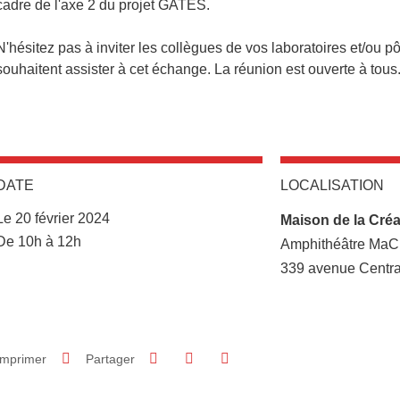
cadre de l'axe 2 du projet GATES.
N'hésitez pas à inviter les collègues de vos laboratoires et/ou p
souhaitent assister à cet échange. La réunion est ouverte à tous
DATE
LOCALISATION
Complément lieu
Le 20 février 2024
Maison de la Créat
Complément date
De 10h à 12h
Amphithéâtre MaC
339 avenue Central
Partager sur Facebook
Partager sur LinkedIn
Imprimer
Partager
Partager l'URL de cette page