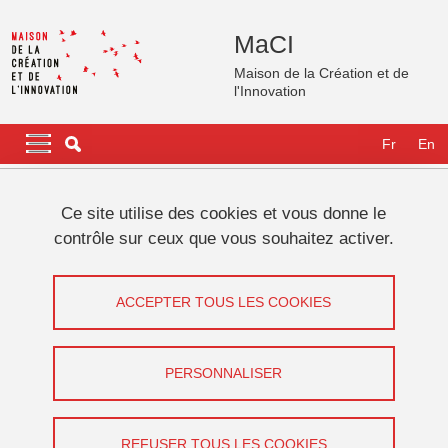
Aller au contenu principal
Gestion des cookies
MaCI
Maison de la Création et de
l'Innovation
Navigation principale
Navigation principale mobile
Fr
En
Fil d'Ariane
Accueil
Actualités
Agenda
UGA en fête ! 2026
Ce site utilise des cookies et vous donne le
contrôle sur ceux que vous souhaitez activer.
UGA en fête ! 2026
ACCEPTER TOUS LES COOKIES
Partager sur Facebook
Partager sur LinkedIn
Imprimer
Partager
Partager l'URL de cette page
PERSONNALISER
Vie des personnels
REFUSER TOUS LES COOKIES