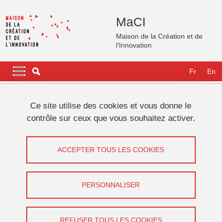
Aller au contenu principal
Gestion des cookies
MaCI
Maison de la Création et de
l'Innovation
Navigation principale
Navigation principale mobile
Fr
En
Fil d'Ariane
Accueil
International
GATES Fellows
Fellows 2023-2024
Ce site utilise des cookies et vous donne le
Elizabeth MARCUS
contrôle sur ceux que vous souhaitez activer.
Elizabeth MARCUS
ACCEPTER TOUS LES COOKIES
Partager sur Facebook
Partager sur LinkedIn
Imprimer
Partager
Partager l'URL de cette page
PERSONNALISER
REFUSER TOUS LES COOKIES