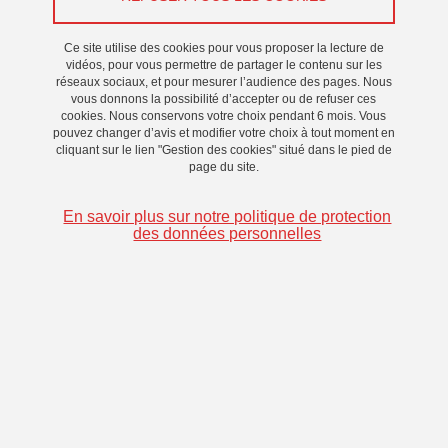
Ce site utilise des cookies pour vous proposer la lecture de
vidéos, pour vous permettre de partager le contenu sur les
réseaux sociaux, et pour mesurer l’audience des pages. Nous
vous donnons la possibilité d’accepter ou de refuser ces
cookies. Nous conservons votre choix pendant 6 mois. Vous
pouvez changer d’avis et modifier votre choix à tout moment en
cliquant sur le lien "Gestion des cookies" situé dans le pied de
page du site.
En savoir plus sur notre politique de protection
des données personnelles
Elizabeth MARCUS
is a Lecturer in French and Francophone Studies at the
University of Newcastle (UK). She is a scholar of the 19th
and 20th century French and Francophone worlds, with