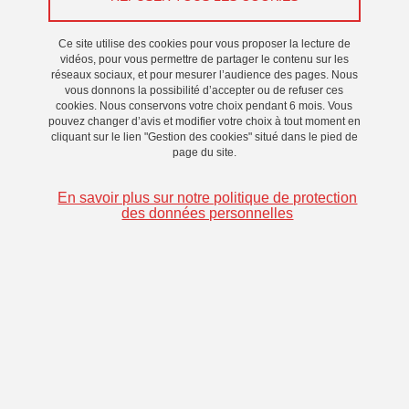
Ce site utilise des cookies pour vous proposer la lecture de
vidéos, pour vous permettre de partager le contenu sur les
réseaux sociaux, et pour mesurer l’audience des pages. Nous
vous donnons la possibilité d’accepter ou de refuser ces
cookies. Nous conservons votre choix pendant 6 mois. Vous
pouvez changer d’avis et modifier votre choix à tout moment en
cliquant sur le lien "Gestion des cookies" situé dans le pied de
page du site.
En savoir plus sur notre politique de protection
des données personnelles
Magdalena Bournot
holds a degree in Humanities from Pompeu Fabra University
(Barcelona, Spain) and a Master degree in Performing Arts
from ENS Lyon. She worked as an editor at Motto Editions in