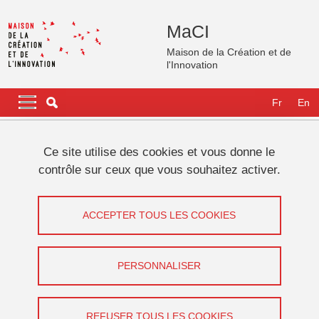
Aller au contenu principal
Gestion des cookies
MaCI
Maison de la Création et de
l'Innovation
Navigation principale
Navigation principale mobile
Fr
En
Fil d'Ariane
Accueil
International
GATES Fellows
Fellows 2023-2024
Ce site utilise des cookies et vous donne le
Magdalena BOURNOT
contrôle sur ceux que vous souhaitez activer.
Magdalena BOURNOT
ACCEPTER TOUS LES COOKIES
Partager sur Facebook
Partager sur LinkedIn
Imprimer
Partager
Partager l'URL de cette page
PERSONNALISER
REFUSER TOUS LES COOKIES