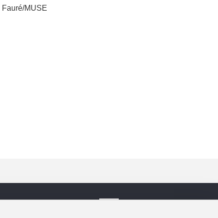
el Fauré/MUSE
low Us!