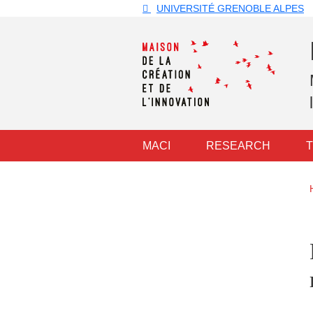
Skip to main content
Cookies management
UNIVERSITÉ GRENOBLE ALPES
Navigation principale
MACI
RESEARCH
T
Navigation princi