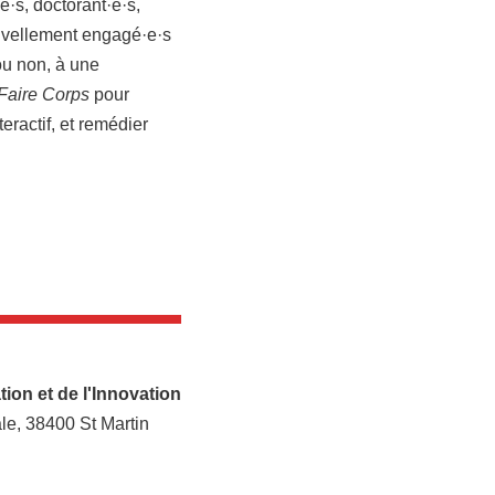
e·s, doctorant·e·s,
ouvellement engagé·e·s
 ou non, à une
Faire Corps
pour
eractif, et remédier
ion et de l'Innovation
le, 38400 St Martin