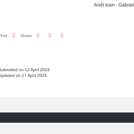
Arrêt tram - Gabri
Share on Facebook
Share on LinkedIn
Print
Share
Share this page URL
Submitted on 12 April 2024
Updated on 17 April 2024
Menu footer
Fol
Contact
Intranet