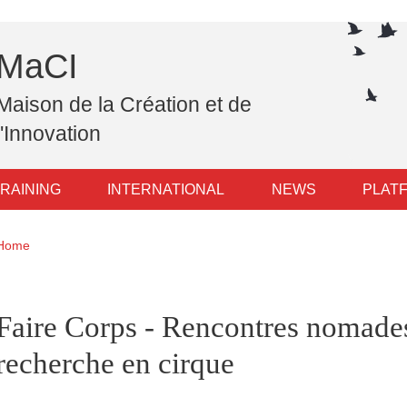
MaCI
Maison de la Création et de
l'Innovation
RAINING
INTERNATIONAL
NEWS
PLAT
Breadcrumb
Home
pale Sidebar
Faire Corps - Rencontres nomades
recherche en cirque