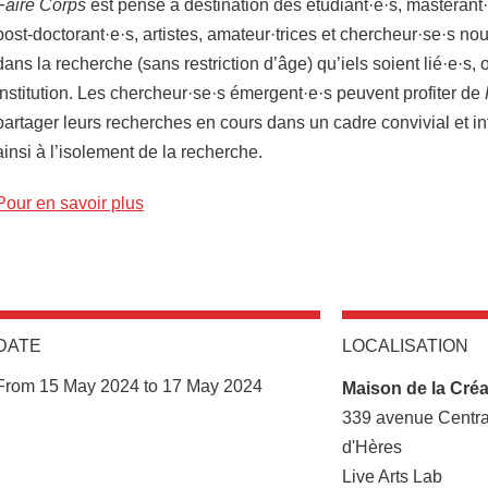
Faire Corps
est pensé à destination des étudiant·e·s, masterant·
post-doctorant·e·s, artistes, amateur·trices et chercheur·se·s n
dans la recherche (sans restriction d’âge) qu’iels soient lié·e·s,
institution. Les chercheur·se·s émergent·e·s peuvent profiter de
partager leurs recherches en cours dans un cadre convivial et int
ainsi à l’isolement de la recherche.
Pour en savoir plus
DATE
LOCALISATION
Complément lieu
From 15 May 2024 to 17 May 2024
Maison de la Créat
339 avenue Centra
d'Hères
Live Arts Lab